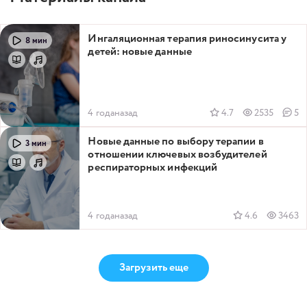
Ингаляционная терапия риносинусита у
8 мин
детей: новые данные
4 годаназад
4.7
2535
5
Новые данные по выбору терапии в
3 мин
отношении ключевых возбудителей
респираторных инфекций
4 годаназад
4.6
3463
Загрузить еще