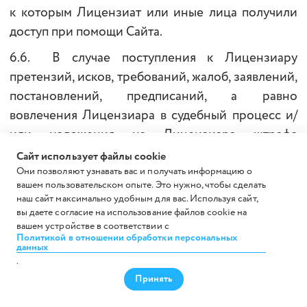
к которым Лицензиат или иные лица получили
доступ при помощи Сайта.
6.6. В случае поступления к Лицензиару
претензий, исков, требований, жалоб, заявлений,
постановлений, предписаний, а равно
вовлечения Лицензиара в судебный процесс и/
или наложения на Лицензиара штрафа
по результатам рассмотрения компетентными
Сайт использует файлы cookie
государственными органами дел о нарушении
Они позволяют узнавать вас и получать информацию о
вашем пользовательском опыте. Это нужно, чтобы сделать
прав третьих лиц, дел о нарушении
наш сайт максимально удобным для вас. Используя сайт,
законодательства РФ, блокирования Сайта, его
вы даете согласие на использование файлов cookie на
вашем устройстве в соответствии с
отдельных станиц, причиной которых явилось
Политикой в отношении обработки персональных
нарушение Лицензиатом условий настоящего
данных
.
Договора, а также законодательства РФ, в том
Принять
числе в части распространения запрещенной