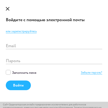
Войдите с помощью электронной почты
или зарегистрируйтесь
Email
ОБ ОРДИНАТОРСКОЙ.ОНЛАЙН
ОБ ОБРАЗОВАТЕЛЬНОЙ ОРГАНИЗАЦИИ
Пароль
ПОЛЬЗОВАТЕЛЬСКОЕ СОГЛАШЕНИЕ
ПОЛИТИКА КОНФИДЕНЦИАЛЬНОСТИ
Запомнить меня
Забыли пароль?
ЛИЦЕНЗИОННОЕ СОГЛАШЕНИЕ
Войти
ПАРТНЁРЫ И СОТРУДНИЧЕСТВО
КОНТАКТЫ
Сайт Ординаторская.онлайн предназначен исключительно для работников
здравоохранения, имеющих высшее медицинское образование. Зарегистрировавшись на