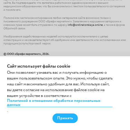
сайте, Вы подтверждаете, что являетесь работником здравоохранения с высшим
медицинским образованием, что Вы ознакомились с текстом пользовательского соглашения
и поняли его.
Полное или частичное копирование любых материалов сайта возможно только с
письменного разрешения ООО «Брефи маркетинг». Заявление о нарушении авторских и
смежных прав может быть отправлено по адресу
info@ordinatorskaya.online
, а также в форме
Обратной связи.
Изображения задействованных моделей используются исключительно с целью
иллюстрации и не свидетельствуют об одобрении ими деятельности или использовании ими
продукции/услуги/торговой марки.
© ООО «Брефи маркетинг», 2026.
119620 Москва,
Солнцевский проспект, дом 12, помещение 185
+7 (499) 703-49-63
Сайт использует файлы cookie
ИНН 7736671836 ОГРН 1147746195574
Все права защищены.
Они позволяют узнавать вас и получать информацию о
вашем пользовательском опыте. Это нужно, чтобы сделать
наш сайт максимально удобным для вас. Используя сайт,
вы даете согласие на использование файлов cookie на
вашем устройстве в соответствии с
Политикой в отношении обработки персональных
данных
ОРДИ
ЛАБ
.
Принять
О Проекте