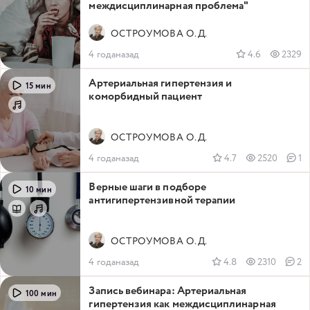
междисциплинарная проблема"
ОСТРОУМОВА О.Д.
4 годаназад
4.6
2329
Артериальная гипертензия и
15 мин
коморбидный пациент
ОСТРОУМОВА О.Д.
4 годаназад
4.7
2520
1
Верные шаги в подборе
10 мин
антигипертензивной терапии
ОСТРОУМОВА О.Д.
4 годаназад
4.8
2310
2
Запись вебинара: Артериальная
100 мин
гипертензия как междисциплинарная