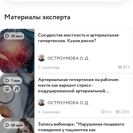
Материалы эксперта
Сосудистая жесткость и артериальная
29 мин
гипертензия. Какие риски?
ОСТРОУМОВА О.Д.
2 годаназад
873
Артериальная гипертония на рабочем
7 мин
месте как вариант стресс-
индуцированной артериальной
гипертонии
ОСТРОУМОВА О.Д.
4 годаназад
4.4
2204
Запись вебинара: "Нарушение пищевого
60 мин
поведения у пациентов как