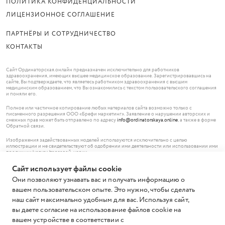
ПОЛИТИКА КОНФИДЕНЦИАЛЬНОСТИ
ЛИЦЕНЗИОННОЕ СОГЛАШЕНИЕ
ПАРТНЁРЫ И СОТРУДНИЧЕСТВО
КОНТАКТЫ
Сайт Ординаторская.онлайн предназначен исключительно для работников
здравоохранения, имеющих высшее медицинское образование. Зарегистрировавшись на
сайте, Вы подтверждаете, что являетесь работником здравоохранения с высшим
медицинским образованием, что Вы ознакомились с текстом пользовательского соглашения
и поняли его.
Полное или частичное копирование любых материалов сайта возможно только с
письменного разрешения ООО «Брефи маркетинг». Заявление о нарушении авторских и
смежных прав может быть отправлено по адресу
info@ordinatorskaya.online
, а также в форме
Обратной связи.
Изображения задействованных моделей используются исключительно с целью
иллюстрации и не свидетельствуют об одобрении ими деятельности или использовании ими
продукции/услуги/торговой марки.
Сайт использует файлы cookie
© ООО «Брефи маркетинг», 2026.
119620 Москва,
Они позволяют узнавать вас и получать информацию о
Солнцевский проспект, дом 12, помещение 185
+7 (499) 703-49-63
вашем пользовательском опыте. Это нужно, чтобы сделать
ИНН 7736671836 ОГРН 1147746195574
наш сайт максимально удобным для вас. Используя сайт,
Все права защищены.
вы даете согласие на использование файлов cookie на
вашем устройстве в соответствии с