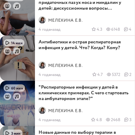
придаточных пазух носа и миндалин у
детей: дискуссионные вопросы
диагностики и терапии
МЕЛЕХИНА Е.В.
4 годаназад
4.3
6148
4
Антибиотики и острая респираторная
14 мин
инфекция у детей. Что? Когда? Кому?
МЕЛЕХИНА Е.В.
4 годаназад
4.7
5372
2
"Респираторные инфекции у детей в
60 мин
клинических примерах. С чего стартовать
на амбулаторном этапе?"
МЕЛЕХИНА Е.В.
4 годаназад
4.8
2468
3
Новые данные по выбору терапии в
3 мин