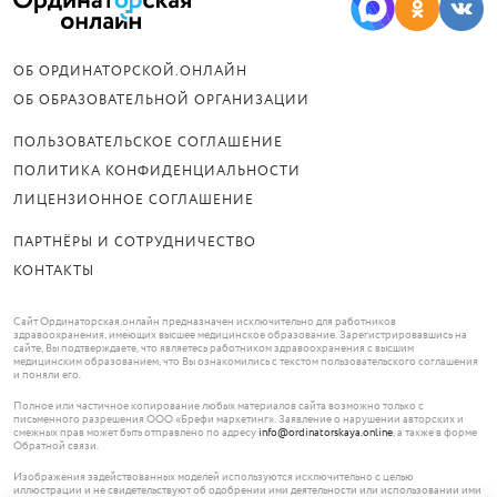
ОБ ОРДИНАТОРСКОЙ.ОНЛАЙН
ОБ ОБРАЗОВАТЕЛЬНОЙ ОРГАНИЗАЦИИ
ПОЛЬЗОВАТЕЛЬСКОЕ СОГЛАШЕНИЕ
ПОЛИТИКА КОНФИДЕНЦИАЛЬНОСТИ
ЛИЦЕНЗИОННОЕ СОГЛАШЕНИЕ
ПАРТНЁРЫ И СОТРУДНИЧЕСТВО
КОНТАКТЫ
Сайт Ординаторская.онлайн предназначен исключительно для работников
здравоохранения, имеющих высшее медицинское образование. Зарегистрировавшись на
сайте, Вы подтверждаете, что являетесь работником здравоохранения с высшим
медицинским образованием, что Вы ознакомились с текстом пользовательского соглашения
и поняли его.
Полное или частичное копирование любых материалов сайта возможно только с
письменного разрешения ООО «Брефи маркетинг». Заявление о нарушении авторских и
смежных прав может быть отправлено по адресу
info@ordinatorskaya.online
, а также в форме
Обратной связи.
Изображения задействованных моделей используются исключительно с целью
иллюстрации и не свидетельствуют об одобрении ими деятельности или использовании ими