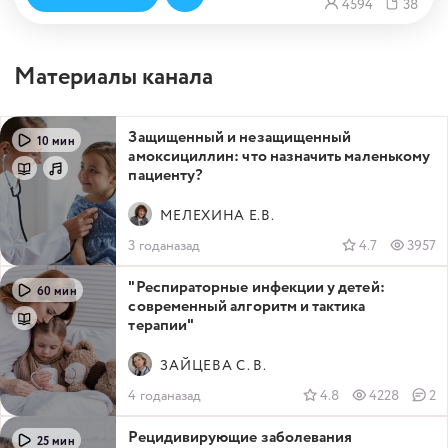
4594
38
Материалы канала
Защищенный и незащищенный
10 мин
амоксициллин: что назначить маленькому
пациенту?
МЕЛЕХИНА Е.В.
3 годаназад
4.7
3957
"Респираторные инфекции у детей:
60 мин
современный алгоритм и тактика
терапии"
ЗАЙЦЕВА С. В.
4 годаназад
4.8
4228
2
Рецидивирующие заболевания
25 мин