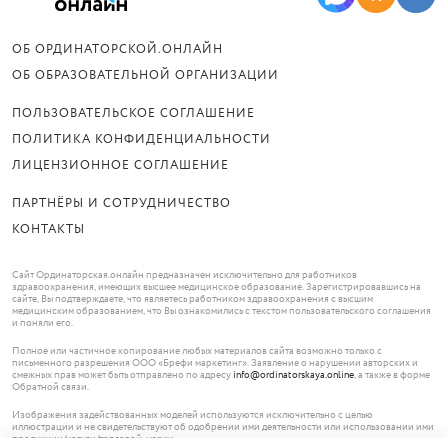
ОБ ОРДИНАТОРСКОЙ.ОНЛАЙН
ОБ ОБРАЗОВАТЕЛЬНОЙ ОРГАНИЗАЦИИ
ПОЛЬЗОВАТЕЛЬСКОЕ СОГЛАШЕНИЕ
ПОЛИТИКА КОНФИДЕНЦИАЛЬНОСТИ
ЛИЦЕНЗИОННОЕ СОГЛАШЕНИЕ
ПАРТНЁРЫ И СОТРУДНИЧЕСТВО
КОНТАКТЫ
Сайт Ординаторская.онлайн предназначен исключительно для работников
здравоохранения, имеющих высшее медицинское образование. Зарегистрировавшись на
сайте, Вы подтверждаете, что являетесь работником здравоохранения с высшим
медицинским образованием, что Вы ознакомились с текстом пользовательского соглашения
и поняли его.
Полное или частичное копирование любых материалов сайта возможно только с
письменного разрешения ООО «Брефи маркетинг». Заявление о нарушении авторских и
смежных прав может быть отправлено по адресу
info@ordinatorskaya.online
, а также в форме
Обратной связи.
Изображения задействованных моделей используются исключительно с целью
иллюстрации и не свидетельствуют об одобрении ими деятельности или использовании ими
продукции/услуги/торговой марки.