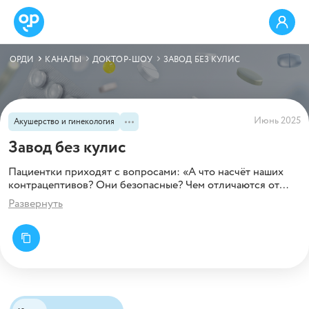
ОРДИ
КАНАЛЫ
ДОКТОР-ШОУ
ЗАВОД БЕЗ КУЛИС
Июнь 2025
Акушерство и гинекология
Завод без кулис
Пациентки приходят с вопросами: «А что насчёт наших
контрацептивов? Они безопасные? Чем отличаются от
импортных?»
Развернуть
Мы сделали то, что никто не делал — отправились на
производство и разобрали:
✅ Как на самом деле делают российские гормональные
контрацептивы
✅ Что в составе, какие стандарты, есть ли отличия от
западных аналогов
✅ Спросили эксперта и работников завода
Смотрите наш честный обзор и делитесь мнением в