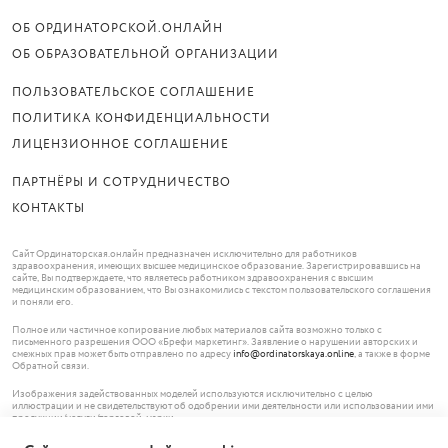
ОБ ОРДИНАТОРСКОЙ.ОНЛАЙН
ОБ ОБРАЗОВАТЕЛЬНОЙ ОРГАНИЗАЦИИ
ПОЛЬЗОВАТЕЛЬСКОЕ СОГЛАШЕНИЕ
ПОЛИТИКА КОНФИДЕНЦИАЛЬНОСТИ
ЛИЦЕНЗИОННОЕ СОГЛАШЕНИЕ
ПАРТНЁРЫ И СОТРУДНИЧЕСТВО
КОНТАКТЫ
Сайт Ординаторская.онлайн предназначен исключительно для работников
здравоохранения, имеющих высшее медицинское образование. Зарегистрировавшись на
сайте, Вы подтверждаете, что являетесь работником здравоохранения с высшим
медицинским образованием, что Вы ознакомились с текстом пользовательского соглашения
и поняли его.
Полное или частичное копирование любых материалов сайта возможно только с
письменного разрешения ООО «Брефи маркетинг». Заявление о нарушении авторских и
смежных прав может быть отправлено по адресу
info@ordinatorskaya.online
, а также в форме
Обратной связи.
Изображения задействованных моделей используются исключительно с целью
иллюстрации и не свидетельствуют об одобрении ими деятельности или использовании ими
продукции/услуги/торговой марки.