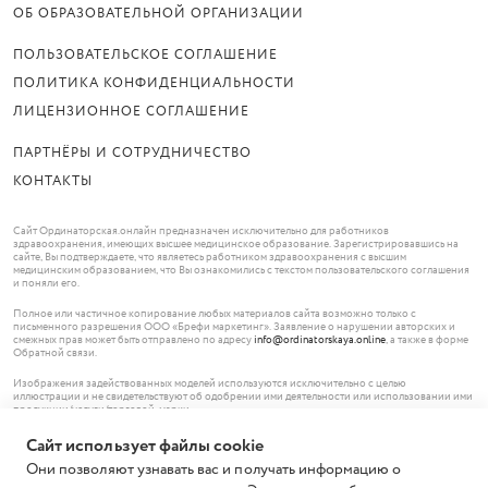
ОБ ОБРАЗОВАТЕЛЬНОЙ ОРГАНИЗАЦИИ
ПОЛЬЗОВАТЕЛЬСКОЕ СОГЛАШЕНИЕ
ПОЛИТИКА КОНФИДЕНЦИАЛЬНОСТИ
ЛИЦЕНЗИОННОЕ СОГЛАШЕНИЕ
ПАРТНЁРЫ И СОТРУДНИЧЕСТВО
КОНТАКТЫ
Сайт Ординаторская.онлайн предназначен исключительно для работников
здравоохранения, имеющих высшее медицинское образование. Зарегистрировавшись на
сайте, Вы подтверждаете, что являетесь работником здравоохранения с высшим
медицинским образованием, что Вы ознакомились с текстом пользовательского соглашения
и поняли его.
Полное или частичное копирование любых материалов сайта возможно только с
письменного разрешения ООО «Брефи маркетинг». Заявление о нарушении авторских и
смежных прав может быть отправлено по адресу
info@ordinatorskaya.online
, а также в форме
Обратной связи.
Изображения задействованных моделей используются исключительно с целью
иллюстрации и не свидетельствуют об одобрении ими деятельности или использовании ими
продукции/услуги/торговой марки.
Сайт использует файлы cookie
© ООО «Брефи маркетинг», 2026.
119620 Москва,
Они позволяют узнавать вас и получать информацию о
Солнцевский проспект, дом 12, помещение 185