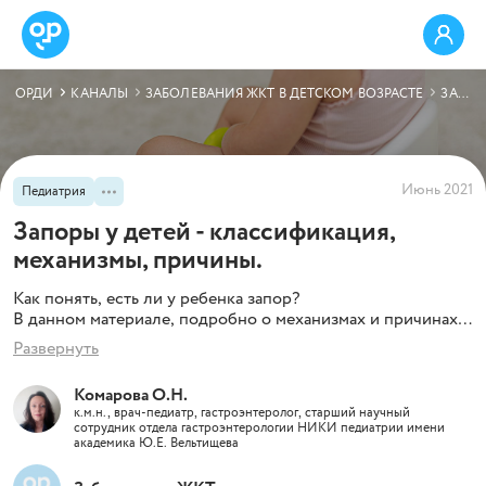
ОРДИ
КАНАЛЫ
ЗАБОЛЕВАНИЯ ЖКТ В ДЕТСКОМ ВОЗРАСТЕ
ЗАПОРЫ У ДЕТЕЙ - КЛАССИФИКАЦИЯ, МЕХАНИЗМЫ, ПРИЧИНЫ.
Июнь 2021
Педиатрия
Запоры у детей - классификация,
механизмы, причины.
Как понять, есть ли у ребенка запор?
В данном материале, подробно о механизмах и причинах
появления запоров у детей.
Развернуть
Комарова О.Н.
к.м.н., врач-педиатр, гастроэнтеролог, старший научный
сотрудник отдела гастроэнтерологии НИКИ педиатрии имени
академика Ю.Е. Вельтищева