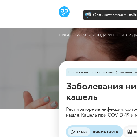
Ординаторская.онлай
Лента
Каналы
Об Орди
ОРДИ
КАНАЛЫ
ПОДАРИ СВОБОДУ Д
Общая врачебная практика (семейная м
Заболевания ни
кашель
Респираторные инфекции, сопро
кашля. Кашель при COVID-19 и 
посмотреть
15 мин
1