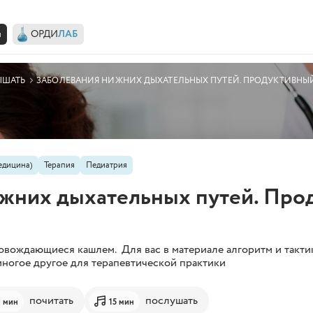
н
ОРДИ
ЛАБ
наторской.онлайн
ЫШАТЬ
ЗАБОЛЕВАНИЯ НИЖНИХ ДЫХАТЕЛЬНЫХ ПУТЕЙ. ПРОДУКТИВНЫ
едицина)
Терапия
Педиатрия
жних дыхательных путей. Про
вождающиеся кашлем. Для вас в материале алгоритм и такти
многое другое для терапевтической практики
почитать
послушать
0 мин
15 мин