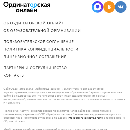
ОБ ОРДИНАТОРСКОЙ.ОНЛАЙН
ОБ ОБРАЗОВАТЕЛЬНОЙ ОРГАНИЗАЦИИ
ПОЛЬЗОВАТЕЛЬСКОЕ СОГЛАШЕНИЕ
ПОЛИТИКА КОНФИДЕНЦИАЛЬНОСТИ
ЛИЦЕНЗИОННОЕ СОГЛАШЕНИЕ
ПАРТНЁРЫ И СОТРУДНИЧЕСТВО
КОНТАКТЫ
Сайт Ординаторская.онлайн предназначен исключительно для работников
здравоохранения, имеющих высшее медицинское образование. Зарегистрировавшись на
сайте, Вы подтверждаете, что являетесь работником здравоохранения с высшим
медицинским образованием, что Вы ознакомились с текстом пользовательского соглашения
и поняли его.
Полное или частичное копирование любых материалов сайта возможно только с
письменного разрешения ООО «Брефи маркетинг». Заявление о нарушении авторских и
смежных прав может быть отправлено по адресу
info@ordinatorskaya.online
, а также в форме
Обратной связи.
Изображения задействованных моделей используются исключительно с целью