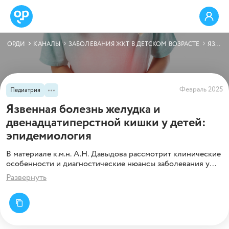
ОРДИ
КАНАЛЫ
ЗАБОЛЕВАНИЯ ЖКТ В ДЕТСКОМ ВОЗРАСТЕ
ЯЗВЕННАЯ БОЛЕЗНЬ ЖЕЛУДКА И ДВЕНАДЦАТИПЕРСТНОЙ КИШКИ У ДЕТЕЙ: ЭПИДЕМИОЛОГИЯ
Февраль 2025
Педиатрия
Язвенная болезнь желудка и
двенадцатиперстной кишки у детей:
эпидемиология
В материале к.м.н. А.Н. Давыдова рассмотрит клинические
особенности и диагностические нюансы заболевания у
детей и подростков.
Развернуть