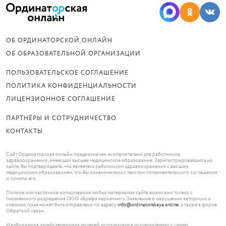
ОБ ОРДИНАТОРСКОЙ.ОНЛАЙН
ОБ ОБРАЗОВАТЕЛЬНОЙ ОРГАНИЗАЦИИ
ПОЛЬЗОВАТЕЛЬСКОЕ СОГЛАШЕНИЕ
ПОЛИТИКА КОНФИДЕНЦИАЛЬНОСТИ
ЛИЦЕНЗИОННОЕ СОГЛАШЕНИЕ
ПАРТНЁРЫ И СОТРУДНИЧЕСТВО
КОНТАКТЫ
Сайт Ординаторская.онлайн предназначен исключительно для работников
здравоохранения, имеющих высшее медицинское образование. Зарегистрировавшись на
сайте, Вы подтверждаете, что являетесь работником здравоохранения с высшим
медицинским образованием, что Вы ознакомились с текстом пользовательского соглашения
и поняли его.
Полное или частичное копирование любых материалов сайта возможно только с
письменного разрешения ООО «Брефи маркетинг». Заявление о нарушении авторских и
смежных прав может быть отправлено по адресу
info@ordinatorskaya.online
, а также в форме
Обратной связи.
Изображения задействованных моделей используются исключительно с целью