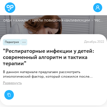
ОРДИ
КАНАЛЫ
ЦИКЛЫ ПОВЫШЕНИЯ КВАЛИФИКАЦИИ
"РЕСПИРАТОРНЫЕ ИНФЕКЦИИ У ДЕТЕЙ: СОВРЕМЕННЫЙ АЛГОРИТМ И ТАКТИКА ТЕРАПИИ"
Декабрь 2022
Педиатрия
"Респираторные инфекции у детей:
современный алгоритм и тактика
терапии"
В данном материале предлагаем рассмотреть
этиологический фактор, который сложился после
пандемии и тактику ведения пациентов построенную на
Развернуть
обновленных клинических рекомендациях.