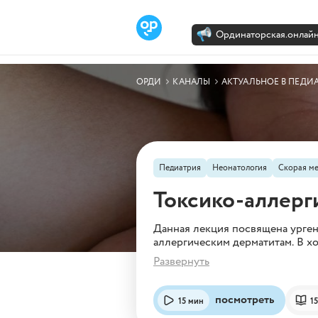
Ординаторская.онлай
Лента
Каналы
Об Орди
ОРДИ
КАНАЛЫ
АКТУАЛЬНОЕ В ПЕДИ
Педиатрия
Неонатология
Скорая м
Токсико-аллерг
Данная лекция посвящена урген
аллергическим дерматитам. В х
разобраны синдром Стивенса - 
Развернуть
аллергических дерматитах.
посмотреть
15 мин
1