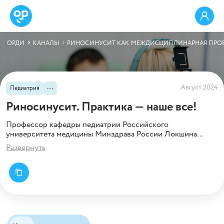
ОРДИ
КАНАЛЫ
РИНОСИНУСИТ КАК МЕЖДИСЦИПЛИНАРНАЯ ПРО
Август 2024
Педиатрия
Риносинусит. Практика — наше все!
Профессор кафедры педиатрии Российского
университета медицины Минздрава России Локшина
Э.Э. на примере клин. случая разберет: причины
Развернуть
заболевания, диагностические возможности и методы
терапии.