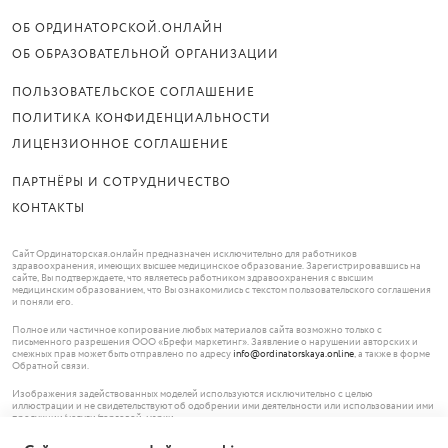
ОБ ОРДИНАТОРСКОЙ.ОНЛАЙН
ОБ ОБРАЗОВАТЕЛЬНОЙ ОРГАНИЗАЦИИ
ПОЛЬЗОВАТЕЛЬСКОЕ СОГЛАШЕНИЕ
ПОЛИТИКА КОНФИДЕНЦИАЛЬНОСТИ
ЛИЦЕНЗИОННОЕ СОГЛАШЕНИЕ
ПАРТНЁРЫ И СОТРУДНИЧЕСТВО
КОНТАКТЫ
Сайт Ординаторская.онлайн предназначен исключительно для работников
здравоохранения, имеющих высшее медицинское образование. Зарегистрировавшись на
сайте, Вы подтверждаете, что являетесь работником здравоохранения с высшим
медицинским образованием, что Вы ознакомились с текстом пользовательского соглашения
и поняли его.
Полное или частичное копирование любых материалов сайта возможно только с
письменного разрешения ООО «Брефи маркетинг». Заявление о нарушении авторских и
смежных прав может быть отправлено по адресу
info@ordinatorskaya.online
, а также в форме
Обратной связи.
Изображения задействованных моделей используются исключительно с целью
иллюстрации и не свидетельствуют об одобрении ими деятельности или использовании ими
продукции/услуги/торговой марки.