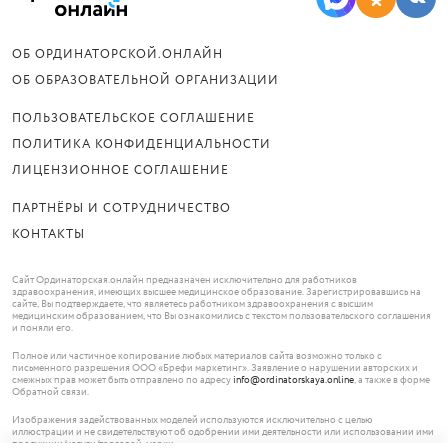
ОБ ОРДИНАТОРСКОЙ.ОНЛАЙН
ОБ ОБРАЗОВАТЕЛЬНОЙ ОРГАНИЗАЦИИ
ПОЛЬЗОВАТЕЛЬСКОЕ СОГЛАШЕНИЕ
ПОЛИТИКА КОНФИДЕНЦИАЛЬНОСТИ
ЛИЦЕНЗИОННОЕ СОГЛАШЕНИЕ
ПАРТНЁРЫ И СОТРУДНИЧЕСТВО
КОНТАКТЫ
Сайт Ординаторская.онлайн предназначен исключительно для работников
здравоохранения, имеющих высшее медицинское образование. Зарегистрировавшись на
сайте, Вы подтверждаете, что являетесь работником здравоохранения с высшим
медицинским образованием, что Вы ознакомились с текстом пользовательского соглашения
и поняли его.
Полное или частичное копирование любых материалов сайта возможно только с
письменного разрешения ООО «Брефи маркетинг». Заявление о нарушении авторских и
смежных прав может быть отправлено по адресу
info@ordinatorskaya.online
, а также в форме
Обратной связи.
Изображения задействованных моделей используются исключительно с целью
иллюстрации и не свидетельствуют об одобрении ими деятельности или использовании ими
продукции/услуги/торговой марки.