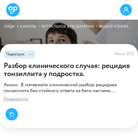
ОРДИ
КАНАЛЫ
АКТУАЛЬНОЕ В ПЕДИАТРИИ
РАЗБОР КЛИНИЧЕСКОГО СЛУЧАЯ: РЕЦИДИВ ТОНЗИЛЛИТА У ПОДРОСТКА.
Июль 2021
Педиатрия
Разбор клинического случая: рецидив
тонзиллита у подростка.
Анонс: В материале клинический разбор рецидива
тонзиллита без стойкого ответа на бета лактамы.
Диагностический поиск и терапевтические рекомендации
Развернуть
от профессора.