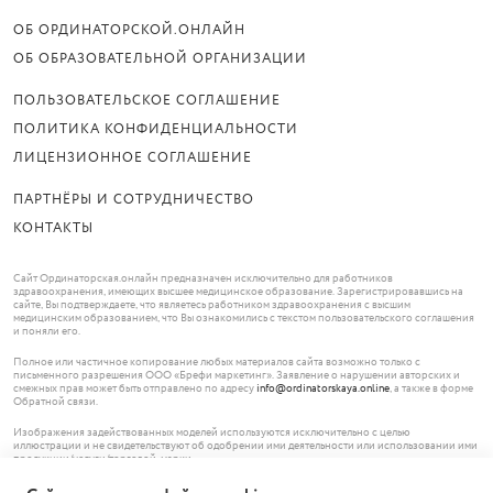
ОБ ОРДИНАТОРСКОЙ.ОНЛАЙН
ОБ ОБРАЗОВАТЕЛЬНОЙ ОРГАНИЗАЦИИ
ПОЛЬЗОВАТЕЛЬСКОЕ СОГЛАШЕНИЕ
ПОЛИТИКА КОНФИДЕНЦИАЛЬНОСТИ
ЛИЦЕНЗИОННОЕ СОГЛАШЕНИЕ
ПАРТНЁРЫ И СОТРУДНИЧЕСТВО
КОНТАКТЫ
Сайт Ординаторская.онлайн предназначен исключительно для работников
здравоохранения, имеющих высшее медицинское образование. Зарегистрировавшись на
сайте, Вы подтверждаете, что являетесь работником здравоохранения с высшим
медицинским образованием, что Вы ознакомились с текстом пользовательского соглашения
и поняли его.
Полное или частичное копирование любых материалов сайта возможно только с
письменного разрешения ООО «Брефи маркетинг». Заявление о нарушении авторских и
смежных прав может быть отправлено по адресу
info@ordinatorskaya.online
, а также в форме
Обратной связи.
Изображения задействованных моделей используются исключительно с целью
иллюстрации и не свидетельствуют об одобрении ими деятельности или использовании ими
продукции/услуги/торговой марки.