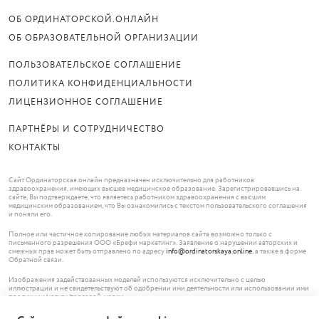
ОБ ОРДИНАТОРСКОЙ.ОНЛАЙН
ОБ ОБРАЗОВАТЕЛЬНОЙ ОРГАНИЗАЦИИ
ПОЛЬЗОВАТЕЛЬСКОЕ СОГЛАШЕНИЕ
ПОЛИТИКА КОНФИДЕНЦИАЛЬНОСТИ
ЛИЦЕНЗИОННОЕ СОГЛАШЕНИЕ
ПАРТНЁРЫ И СОТРУДНИЧЕСТВО
КОНТАКТЫ
Сайт Ординаторская.онлайн предназначен исключительно для работников
здравоохранения, имеющих высшее медицинское образование. Зарегистрировавшись на
сайте, Вы подтверждаете, что являетесь работником здравоохранения с высшим
медицинским образованием, что Вы ознакомились с текстом пользовательского соглашения
и поняли его.
Полное или частичное копирование любых материалов сайта возможно только с
письменного разрешения ООО «Брефи маркетинг». Заявление о нарушении авторских и
смежных прав может быть отправлено по адресу
info@ordinatorskaya.online
, а также в форме
Обратной связи.
Изображения задействованных моделей используются исключительно с целью
иллюстрации и не свидетельствуют об одобрении ими деятельности или использовании ими
продукции/услуги/торговой марки.