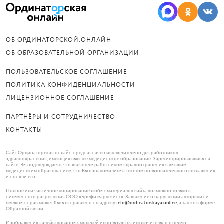
ОБ ОРДИНАТОРСКОЙ.ОНЛАЙН
ОБ ОБРАЗОВАТЕЛЬНОЙ ОРГАНИЗАЦИИ
ПОЛЬЗОВАТЕЛЬСКОЕ СОГЛАШЕНИЕ
ПОЛИТИКА КОНФИДЕНЦИАЛЬНОСТИ
ЛИЦЕНЗИОННОЕ СОГЛАШЕНИЕ
ПАРТНЁРЫ И СОТРУДНИЧЕСТВО
КОНТАКТЫ
Сайт Ординаторская.онлайн предназначен исключительно для работников
здравоохранения, имеющих высшее медицинское образование. Зарегистрировавшись на
сайте, Вы подтверждаете, что являетесь работником здравоохранения с высшим
медицинским образованием, что Вы ознакомились с текстом пользовательского соглашения
и поняли его.
Полное или частичное копирование любых материалов сайта возможно только с
письменного разрешения ООО «Брефи маркетинг». Заявление о нарушении авторских и
смежных прав может быть отправлено по адресу
info@ordinatorskaya.online
, а также в форме
Обратной связи.
Изображения задействованных моделей используются исключительно с целью