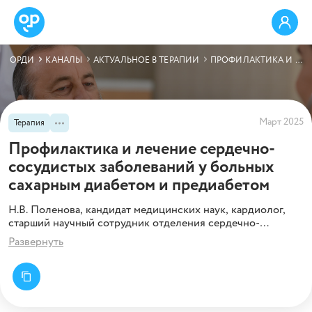
ОРДИ
КАНАЛЫ
АКТУАЛЬНОЕ В ТЕРАПИИ
ПРОФИЛАКТИКА И ЛЕЧЕНИЕ СЕРДЕЧНО-СОСУДИСТЫХ ЗАБОЛЕВАНИЙ У БОЛЬНЫХ САХАРНЫМ ДИАБЕТОМ И ПРЕДИАБЕТОМ
Март 2025
Терапия
Профилактика и лечение сердечно-
сосудистых заболеваний у больных
сахарным диабетом и предиабетом
Н.В. Поленова, кандидат медицинских наук, кардиолог,
старший научный сотрудник отделения сердечно-
сосудистой патологии Федерального исследовательского
Развернуть
центра питания и биотехнологий, а также член
Европейского общества кардиологов, делится с нами
ключевыми моментами Европейских клинических
рекомендаций по профилактике и лечению сердечно-
сосудистых заболеваний у пациентов с сахарным