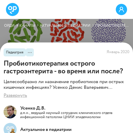
ОРДИ
КАНАЛЫ
АКТУАЛЬНОЕ В ПЕДИАТРИИ
ПРОБИОТИКОТЕРАПИЯ ОСТРОГО ГАСТРОЭНТЕРИТА - ВО ВРЕМЯ ИЛИ ПОСЛЕ?
Январь 2020
Педиатрия
Пробиотикотерапия острого
гастроэнтерита - во время или после?
Целесообразно ли назначение пробиотиков при острых
кишечных инфекциях? Усенко Денис Валерьевич
расскажет о том, когда назначать пробиотики? Во время
Развернуть
или после острой кишечной инфекции.
Усенко Д.В.
д.м.н., ведущий научный сотрудник клинического отдела
инфекционной патологии ЦНИИ эпидемиологии
Актуальное в педиатрии