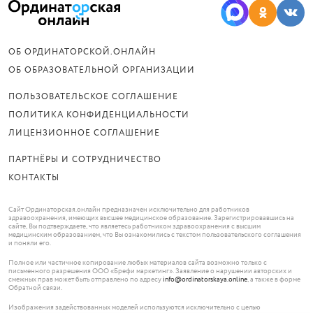
ОБ ОРДИНАТОРСКОЙ.ОНЛАЙН
ОБ ОБРАЗОВАТЕЛЬНОЙ ОРГАНИЗАЦИИ
ПОЛЬЗОВАТЕЛЬСКОЕ СОГЛАШЕНИЕ
ПОЛИТИКА КОНФИДЕНЦИАЛЬНОСТИ
ЛИЦЕНЗИОННОЕ СОГЛАШЕНИЕ
ПАРТНЁРЫ И СОТРУДНИЧЕСТВО
КОНТАКТЫ
Сайт Ординаторская.онлайн предназначен исключительно для работников
здравоохранения, имеющих высшее медицинское образование. Зарегистрировавшись на
сайте, Вы подтверждаете, что являетесь работником здравоохранения с высшим
медицинским образованием, что Вы ознакомились с текстом пользовательского соглашения
и поняли его.
Полное или частичное копирование любых материалов сайта возможно только с
письменного разрешения ООО «Брефи маркетинг». Заявление о нарушении авторских и
смежных прав может быть отправлено по адресу
info@ordinatorskaya.online
, а также в форме
Обратной связи.
Изображения задействованных моделей используются исключительно с целью