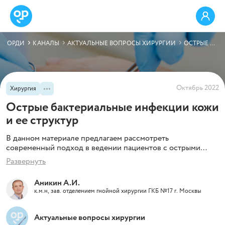
ОРДИ
КАНАЛЫ
АКТУАЛЬНЫЕ ВОПРОСЫ ХИРУРГИИ
ОСТРЫЕ БАКТЕРИАЛЬНЫЕ ИНФЕКЦИИ КОЖИ И ЕЕ СТРУКТУР
Октябрь 2022
Хирургия
Острые бактериальные инфекции кожи
и ее структур
В данном материале предлагаем рассмотреть
современный подход в ведении пациентов с острыми
неосложненными инфекциями кожи и мягких тканей.
Развернуть
Аникин А.И.
к.м.н, зав. отделением гнойной хирургии ГКБ №17 г. Москвы
Актуальные вопросы хирургии