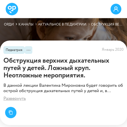
ОРДИ
КАНАЛЫ
АКТУАЛЬНОЕ В ПЕДИАТРИИ
ОБСТРУКЦИЯ ВЕРХНИХ ДЫХАТЕЛЬНЫХ ПУТЕЙ У ДЕТЕЙ. ЛОЖНЫЙ КРУП. НЕОТЛОЖНЫЕ МЕРОПРИЯТИЯ.
Январь 2020
Педиатрия
Обструкция верхних дыхательных
путей у детей. Ложный круп.
Неотложные мероприятия.
В данной лекции Валентина Мироновна будет говорить об
острой обструкция дыхательных путей у детей и, в
частности, затронет ложный круп, который наиболее
Развернуть
часто встречается в педиатрической практике. Будут
подробно рассмотрены клинические проявления при
ложном крупе у детей, особенности диагностики и
неотложных мероприятий на догоспитальном этапе.