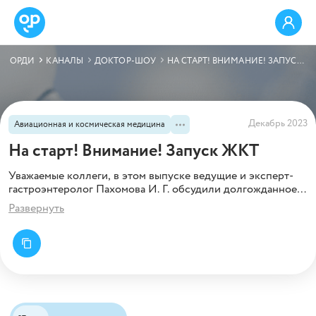
ОРДИ
КАНАЛЫ
ДОКТОР-ШОУ
НА СТАРТ! ВНИМАНИЕ! ЗАПУСК ЖКТ
Декабрь 2023
Авиационная и космическая медицина
На старт! Внимание! Запуск ЖКТ
Уважаемые коллеги, в этом выпуске ведущие и эксперт-
гастроэнтеролог Пахомова И. Г. обсудили долгожданное
появление новой молекулы прокинетика в России и
Развернуть
основные положения диагностики и терапии
функциональной диспепсии, как её отличить от ГЭРБ.