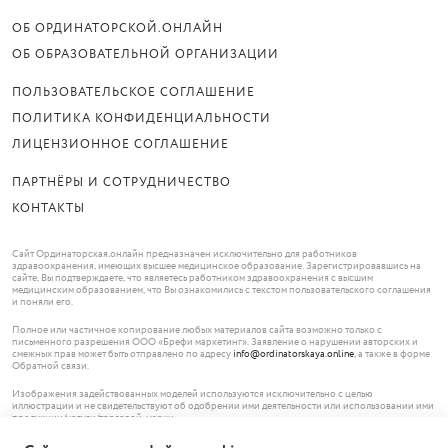
ОБ ОРДИНАТОРСКОЙ.ОНЛАЙН
ОБ ОБРАЗОВАТЕЛЬНОЙ ОРГАНИЗАЦИИ
ПОЛЬЗОВАТЕЛЬСКОЕ СОГЛАШЕНИЕ
ПОЛИТИКА КОНФИДЕНЦИАЛЬНОСТИ
ЛИЦЕНЗИОННОЕ СОГЛАШЕНИЕ
ПАРТНЁРЫ И СОТРУДНИЧЕСТВО
КОНТАКТЫ
Сайт Ординаторская.онлайн предназначен исключительно для работников
здравоохранения, имеющих высшее медицинское образование. Зарегистрировавшись на
сайте, Вы подтверждаете, что являетесь работником здравоохранения с высшим
медицинским образованием, что Вы ознакомились с текстом пользовательского соглашения
и поняли его.
Полное или частичное копирование любых материалов сайта возможно только с
письменного разрешения ООО «Брефи маркетинг». Заявление о нарушении авторских и
смежных прав может быть отправлено по адресу
info@ordinatorskaya.online
, а также в форме
Обратной связи.
Изображения задействованных моделей используются исключительно с целью
иллюстрации и не свидетельствуют об одобрении ими деятельности или использовании ими
продукции/услуги/торговой марки.