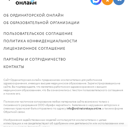
ОБ ОРДИНАТОРСКОЙ.ОНЛАЙН
ОБ ОБРАЗОВАТЕЛЬНОЙ ОРГАНИЗАЦИИ
ПОЛЬЗОВАТЕЛЬСКОЕ СОГЛАШЕНИЕ
ПОЛИТИКА КОНФИДЕНЦИАЛЬНОСТИ
ЛИЦЕНЗИОННОЕ СОГЛАШЕНИЕ
ПАРТНЁРЫ И СОТРУДНИЧЕСТВО
КОНТАКТЫ
Сайт Ординаторская.онлайн предназначен исключительно для работников
здравоохранения, имеющих высшее медицинское образование. Зарегистрировавшись на
сайте, Вы подтверждаете, что являетесь работником здравоохранения с высшим
медицинским образованием, что Вы ознакомились с текстом пользовательского соглашения
и поняли его.
Полное или частичное копирование любых материалов сайта возможно только с
письменного разрешения ООО «Брефи маркетинг». Заявление о нарушении авторских и
смежных прав может быть отправлено по адресу
info@ordinatorskaya.online
, а также в форме
Обратной связи.
Изображения задействованных моделей используются исключительно с целью
иллюстрации и не свидетельствуют об одобрении ими деятельности или использовании ими
продукции/услуги/торговой марки.