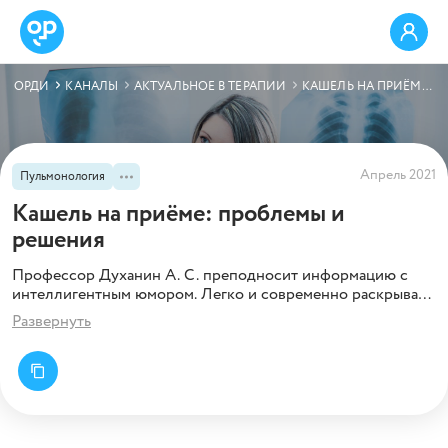
ОРДИ
КАНАЛЫ
АКТУАЛЬНОЕ В ТЕРАПИИ
КАШЕЛЬ НА ПРИЁМЕ: ПРОБЛЕМЫ И РЕШЕНИЯ
Апрель 2021
Пульмонология
Кашель на приёме: проблемы и
решения
Профессор Духанин А. С. преподносит информацию с
интеллигентным юмором. Легко и современно раскрывает
тему образования/ликвидации мокроты.
Развернуть