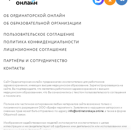
ОБ ОРДИНАТОРСКОЙ.ОНЛАЙН
ОБ ОБРАЗОВАТЕЛЬНОЙ ОРГАНИЗАЦИИ
ПОЛЬЗОВАТЕЛЬСКОЕ СОГЛАШЕНИЕ
ПОЛИТИКА КОНФИДЕНЦИАЛЬНОСТИ
ЛИЦЕНЗИОННОЕ СОГЛАШЕНИЕ
ПАРТНЁРЫ И СОТРУДНИЧЕСТВО
КОНТАКТЫ
Сайт Ординаторская.онлайн предназначен исключительно для работников
здравоохранения, имеющих высшее медицинское образование. Зарегистрировавшись на
сайте, Вы подтверждаете, что являетесь работником здравоохранения с высшим
медицинским образованием, что Вы ознакомились с текстом пользовательского соглашения
и поняли его.
Полное или частичное копирование любых материалов сайта возможно только с
письменного разрешения ООО «Брефи маркетинг». Заявление о нарушении авторских и
смежных прав может быть отправлено по адресу
info@ordinatorskaya.online
, а также в форме
Обратной связи.
Изображения задействованных моделей используются исключительно с целью
иллюстрации и не свидетельствуют об одобрении ими деятельности или использовании ими
продукции/услуги/торговой марки.