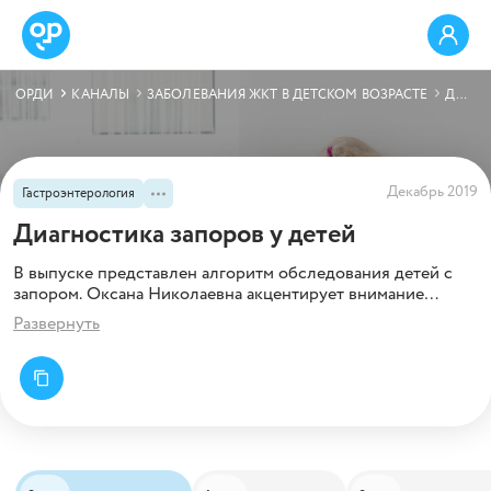
ОРДИ
КАНАЛЫ
ЗАБОЛЕВАНИЯ ЖКТ В ДЕТСКОМ ВОЗРАСТЕ
ДИАГНОСТИКА ЗАПОРОВ У ДЕТЕЙ
Декабрь 2019
Гастроэнтерология
Диагностика запоров у детей
В выпуске представлен алгоритм обследования детей с
запором. Оксана Николаевна акцентирует внимание
практикующих врачей также на тех ситуациях, когда
Развернуть
пациенту необходимо провести дополнительные
исследования.