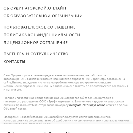
ОБ ОРДИНАТОРСКОЙ.ОНЛАЙН
ОБ ОБРАЗОВАТЕЛЬНОЙ ОРГАНИЗАЦИИ
ПОЛЬЗОВАТЕЛЬСКОЕ СОГЛАШЕНИЕ
ПОЛИТИКА КОНФИДЕНЦИАЛЬНОСТИ
ЛИЦЕНЗИОННОЕ СОГЛАШЕНИЕ
ПАРТНЁРЫ И СОТРУДНИЧЕСТВО
КОНТАКТЫ
Сайт Ординаторская.онлайн предназначен исключительно для работников
здравоохранения, имеющих высшее медицинское образование. Зарегистрировавшись на
сайте, Вы подтверждаете, что являетесь работником здравоохранения с высшим
медицинским образованием, что Вы ознакомились с текстом пользовательского соглашения
и поняли его.
Полное или частичное копирование любых материалов сайта возможно только с
письменного разрешения ООО «Брефи маркетинг». Заявление о нарушении авторских и
смежных прав может быть отправлено по адресу
info@ordinatorskaya.online
, а также в форме
Обратной связи.
Изображения задействованных моделей используются исключительно с целью
иллюстрации и не свидетельствуют об одобрении ими деятельности или использовании ими
продукции/услуги/торговой марки.