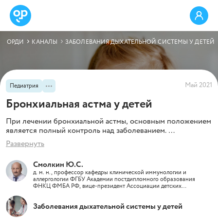
ОРДИ
КАНАЛЫ
ЗАБОЛЕВАНИЯ ДЫХАТЕЛЬНОЙ СИСТЕМЫ У ДЕТЕЙ
Май 2021
Педиатрия
Бронхиальная астма у детей
При лечении бронхиальной астмы, основным положением
является полный контроль над заболеванием.
В материале даны рекомендации, по ведению детей с
Развернуть
бронхиальной астмой, от профессора Ю.С. Смолкина.
Смолкин Ю.С.
д. м. н., профессор кафедры клинической иммунологии и
аллергологии ФГБУ Академии постдипломного образования
ФНКЦ ФМБА РФ, вице-президент Ассоциации детских
аллергологов и иммунологов России
Заболевания дыхательной системы у детей