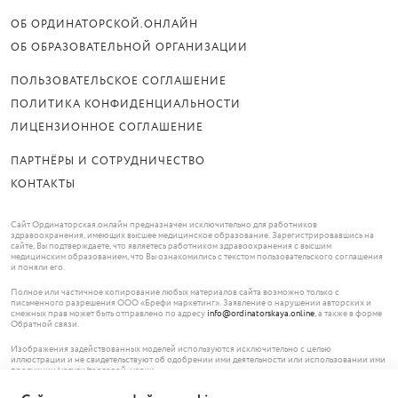
ОБ ОРДИНАТОРСКОЙ.ОНЛАЙН
ОБ ОБРАЗОВАТЕЛЬНОЙ ОРГАНИЗАЦИИ
ПОЛЬЗОВАТЕЛЬСКОЕ СОГЛАШЕНИЕ
ПОЛИТИКА КОНФИДЕНЦИАЛЬНОСТИ
ЛИЦЕНЗИОННОЕ СОГЛАШЕНИЕ
ПАРТНЁРЫ И СОТРУДНИЧЕСТВО
КОНТАКТЫ
Сайт Ординаторская.онлайн предназначен исключительно для работников
здравоохранения, имеющих высшее медицинское образование. Зарегистрировавшись на
сайте, Вы подтверждаете, что являетесь работником здравоохранения с высшим
медицинским образованием, что Вы ознакомились с текстом пользовательского соглашения
и поняли его.
Полное или частичное копирование любых материалов сайта возможно только с
письменного разрешения ООО «Брефи маркетинг». Заявление о нарушении авторских и
смежных прав может быть отправлено по адресу
info@ordinatorskaya.online
, а также в форме
Обратной связи.
Изображения задействованных моделей используются исключительно с целью
иллюстрации и не свидетельствуют об одобрении ими деятельности или использовании ими
продукции/услуги/торговой марки.