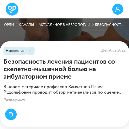
ОРДИ
КАНАЛЫ
АКТУАЛЬНОЕ В НЕВРОЛОГИИ
БЕЗОПАСНОСТЬ ЛЕЧЕНИЯ ПАЦИЕНТОВ СО СКЕЛЕТНО-МЫШЕЧНОЙ БОЛЬЮ НА АМБУЛАТОРНОМ ПРИЕМЕ
Декабрь 2022
Неврология
Безопасность лечения пациентов со
скелетно-мышечной болью на
амбулаторном приеме
В новом материале профессор Камчатнов Павел
Рудольфович проводит обзор мета-анализов по оценке
рисков приема нестероидных противовоспалительных
Развернуть
препаратов, дает рекомендации применимые в
повседневной практике по подбору безопасного и
сохраняющего качество жизни пациентов НПВП.