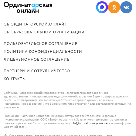
ОБ ОРДИНАТОРСКОЙ.ОНЛАЙН
ОБ ОБРАЗОВАТЕЛЬНОЙ ОРГАНИЗАЦИИ
ПОЛЬЗОВАТЕЛЬСКОЕ СОГЛАШЕНИЕ
ПОЛИТИКА КОНФИДЕНЦИАЛЬНОСТИ
ЛИЦЕНЗИОННОЕ СОГЛАШЕНИЕ
ПАРТНЁРЫ И СОТРУДНИЧЕСТВО
КОНТАКТЫ
Сайт Ординаторская.онлайн предназначен исключительно для работников
здравоохранения, имеющих высшее медицинское образование. Зарегистрировавшись на
сайте, Вы подтверждаете, что являетесь работником здравоохранения с высшим
медицинским образованием, что Вы ознакомились с текстом пользовательского соглашения
и поняли его.
Полное или частичное копирование любых материалов сайта возможно только с
письменного разрешения ООО «Брефи маркетинг». Заявление о нарушении авторских и
смежных прав может быть отправлено по адресу
info@ordinatorskaya.online
, а также в форме
Обратной связи.
Изображения задействованных моделей используются исключительно с целью