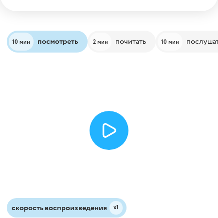
посмотреть
почитать
послуша
10 мин
2 мин
10 мин
скорость воспроизведения
х1