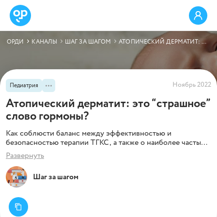
ОРДИ
КАНАЛЫ
ШАГ ЗА ШАГОМ
АТОПИЧЕСКИЙ ДЕРМАТИТ: ЭТО “СТРАШНОЕ” СЛОВО ГОРМОНЫ?
Ноябрь 2022
Педиатрия
Атопический дерматит: это “страшное”
слово гормоны?
Как соблюсти баланс между эффективностью и
безопасностью терапии ТГКС, а также о наиболее частых
ошибках в терапии стероидами Вы узнаете из краткого
Развернуть
материала.
Шаг за шагом