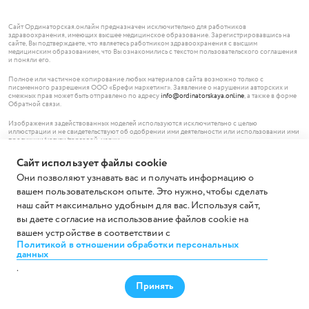
Сайт Ординаторская.онлайн предназначен исключительно для работников
здравоохранения, имеющих высшее медицинское образование. Зарегистрировавшись на
сайте, Вы подтверждаете, что являетесь работником здравоохранения с высшим
медицинским образованием, что Вы ознакомились с текстом пользовательского соглашения
и поняли его.
Полное или частичное копирование любых материалов сайта возможно только с
письменного разрешения ООО «Брефи маркетинг». Заявление о нарушении авторских и
смежных прав может быть отправлено по адресу
info@ordinatorskaya.online
, а также в форме
Обратной связи.
Изображения задействованных моделей используются исключительно с целью
иллюстрации и не свидетельствуют об одобрении ими деятельности или использовании ими
продукции/услуги/торговой марки.
Сайт использует файлы cookie
© ООО «Брефи маркетинг», 2026.
119620 Москва,
Они позволяют узнавать вас и получать информацию о
Солнцевский проспект, дом 12, помещение 185
вашем пользовательском опыте. Это нужно, чтобы сделать
+7 (499) 703-49-63
ИНН 7736671836 ОГРН 1147746195574
наш сайт максимально удобным для вас. Используя сайт,
Все права защищены.
вы даете согласие на использование файлов cookie на
вашем устройстве в соответствии с
Политикой в отношении обработки персональных
данных
ОРДИНАТОРСКАЯ.ОНЛАЙН
.
Принять
Лента
Каналы
Об Ординаторской.онлайн