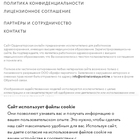
ПОЛИТИКА КОНФИДЕНЦИАЛЬНОСТИ
ЛИЦЕНЗИОННОЕ СОГЛАШЕНИЕ
ПАРТНЁРЫ И СОТРУДНИЧЕСТВО
КОНТАКТЫ
Сайт Ординаторская.онлайн предназначен исключительно для работников
здравоохранения, имеющих высшее медицинское образование. Зарегистрировавшись на
сайте, Вы подтверждаете, что являетесь работником здравоохранения с высшим
медицинским образованием, что Вы ознакомились с текстом пользовательского соглашения
и поняли его.
Полное или частичное копирование любых материалов сайта возможно только с
письменного разрешения ООО «Брефи маркетинг». Заявление о нарушении авторских и
смежных прав может быть отправлено по адресу
info@ordinatorskaya.online
, а также в форме
Обратной связи.
Изображения задействованных моделей используются исключительно с целью
иллюстрации и не свидетельствуют об одобрении ими деятельности или использовании ими
продукции/услуги/торговой марки.
Сайт использует файлы cookie
© ООО «Брефи маркетинг», 2026.
119620 Москва,
Они позволяют узнавать вас и получать информацию о
Солнцевский проспект, дом 12, помещение 185
вашем пользовательском опыте. Это нужно, чтобы сделать
+7 (499) 703-49-63
ИНН 7736671836 ОГРН 1147746195574
наш сайт максимально удобным для вас. Используя сайт,
Все права защищены.
вы даете согласие на использование файлов cookie на
вашем устройстве в соответствии с