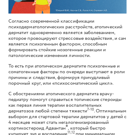
Согласно современной классификации
психодерматологических расстройств, атопический
дерматит одновременно является заболеванием,
которое провоцируют стрессовые воздействия, и сам
является психогенным фактором, способным
формировать стойкие нозогенные реакции и
патологические изменения личности.
То есть при атопическом дерматите психогенные и
соматогенные факторы по очереди выступают в роли
причины и следствия, формируя причудливый
порочный круг, или «психосоматический цикл».
С обострениями атопического дерматита врачу-
педиатру помогут справиться топические стероиды
как первая линия терапии воспалительных
7-10
дерматозов любой степени тяжести
. Оптимальным
выбором для стартовой терапии дерматитов у детей с
4 месяцев может стать негалогенизированный
®
кортикостероид Адвантан
, который быстро
11,12
купирует зуд и воспаление
при минимальном