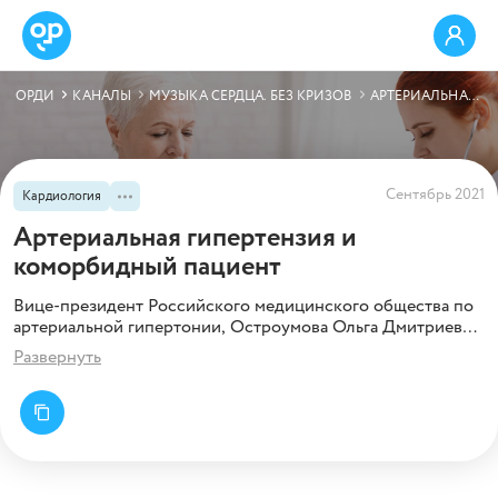
ОРДИ
КАНАЛЫ
МУЗЫКА СЕРДЦА. БЕЗ КРИЗОВ
АРТЕРИАЛЬНАЯ ГИПЕРТЕНЗИЯ И КОМОРБИДНЫЙ ПАЦИЕНТ
Сентябрь 2021
Кардиология
Артериальная гипертензия и
коморбидный пациент
Вице-президент Российского медицинского общества по
артериальной гипертонии, Остроумова Ольга Дмитриевна
дает четкие алгоритмы, комментарии к клиническим
Развернуть
рекомендациям по подбору антигипертензивной терапии