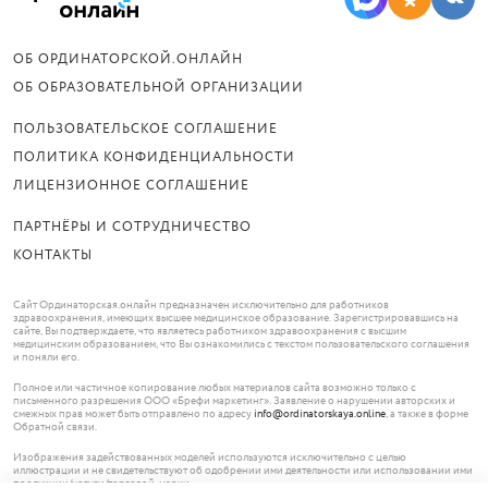
ОБ ОРДИНАТОРСКОЙ.ОНЛАЙН
ОБ ОБРАЗОВАТЕЛЬНОЙ ОРГАНИЗАЦИИ
ПОЛЬЗОВАТЕЛЬСКОЕ СОГЛАШЕНИЕ
ПОЛИТИКА КОНФИДЕНЦИАЛЬНОСТИ
ЛИЦЕНЗИОННОЕ СОГЛАШЕНИЕ
ПАРТНЁРЫ И СОТРУДНИЧЕСТВО
КОНТАКТЫ
Сайт Ординаторская.онлайн предназначен исключительно для работников
здравоохранения, имеющих высшее медицинское образование. Зарегистрировавшись на
сайте, Вы подтверждаете, что являетесь работником здравоохранения с высшим
медицинским образованием, что Вы ознакомились с текстом пользовательского соглашения
и поняли его.
Полное или частичное копирование любых материалов сайта возможно только с
письменного разрешения ООО «Брефи маркетинг». Заявление о нарушении авторских и
смежных прав может быть отправлено по адресу
info@ordinatorskaya.online
, а также в форме
Обратной связи.
Изображения задействованных моделей используются исключительно с целью
иллюстрации и не свидетельствуют об одобрении ими деятельности или использовании ими
продукции/услуги/торговой марки.