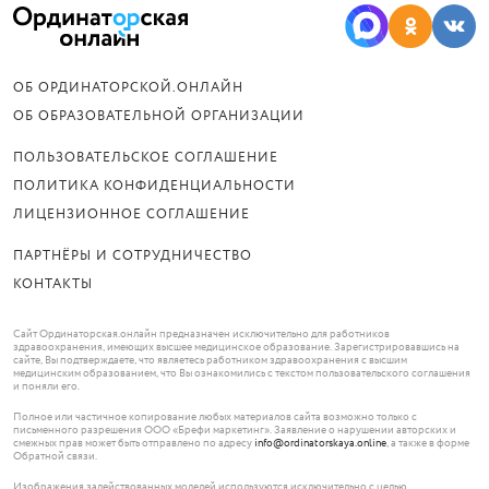
ОБ ОРДИНАТОРСКОЙ.ОНЛАЙН
ОБ ОБРАЗОВАТЕЛЬНОЙ ОРГАНИЗАЦИИ
ПОЛЬЗОВАТЕЛЬСКОЕ СОГЛАШЕНИЕ
ПОЛИТИКА КОНФИДЕНЦИАЛЬНОСТИ
ЛИЦЕНЗИОННОЕ СОГЛАШЕНИЕ
ПАРТНЁРЫ И СОТРУДНИЧЕСТВО
КОНТАКТЫ
Сайт Ординаторская.онлайн предназначен исключительно для работников
здравоохранения, имеющих высшее медицинское образование. Зарегистрировавшись на
сайте, Вы подтверждаете, что являетесь работником здравоохранения с высшим
медицинским образованием, что Вы ознакомились с текстом пользовательского соглашения
и поняли его.
Полное или частичное копирование любых материалов сайта возможно только с
письменного разрешения ООО «Брефи маркетинг». Заявление о нарушении авторских и
смежных прав может быть отправлено по адресу
info@ordinatorskaya.online
, а также в форме
Обратной связи.
Изображения задействованных моделей используются исключительно с целью