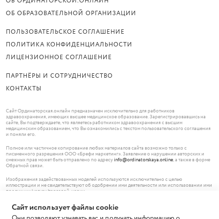
ОБ ОРДИНАТОРСКОЙ.ОНЛАЙН
ОБ ОБРАЗОВАТЕЛЬНОЙ ОРГАНИЗАЦИИ
ПОЛЬЗОВАТЕЛЬСКОЕ СОГЛАШЕНИЕ
ПОЛИТИКА КОНФИДЕНЦИАЛЬНОСТИ
ЛИЦЕНЗИОННОЕ СОГЛАШЕНИЕ
ПАРТНЁРЫ И СОТРУДНИЧЕСТВО
КОНТАКТЫ
Сайт Ординаторская.онлайн предназначен исключительно для работников
здравоохранения, имеющих высшее медицинское образование. Зарегистрировавшись на
сайте, Вы подтверждаете, что являетесь работником здравоохранения с высшим
медицинским образованием, что Вы ознакомились с текстом пользовательского соглашения
и поняли его.
Полное или частичное копирование любых материалов сайта возможно только с
письменного разрешения ООО «Брефи маркетинг». Заявление о нарушении авторских и
смежных прав может быть отправлено по адресу
info@ordinatorskaya.online
, а также в форме
Обратной связи.
Изображения задействованных моделей используются исключительно с целью
иллюстрации и не свидетельствуют об одобрении ими деятельности или использовании ими
продукции/услуги/торговой марки.
Сайт использует файлы cookie
© ООО «Брефи маркетинг», 2026.
119620 Москва,
Они позволяют узнавать вас и получать информацию о