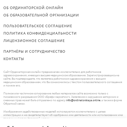
ОБ ОРДИНАТОРСКОЙ.ОНЛАЙН
ОБ ОБРАЗОВАТЕЛЬНОЙ ОРГАНИЗАЦИИ
ПОЛЬЗОВАТЕЛЬСКОЕ СОГЛАШЕНИЕ
ПОЛИТИКА КОНФИДЕНЦИАЛЬНОСТИ
ЛИЦЕНЗИОННОЕ СОГЛАШЕНИЕ
ПАРТНЁРЫ И СОТРУДНИЧЕСТВО
КОНТАКТЫ
Сайт Ординаторская.онлайн предназначен исключительно для работников
здравоохранения, имеющих высшее медицинское образование. Зарегистрировавшись на
сайте, Вы подтверждаете, что являетесь работником здравоохранения с высшим
медицинским образованием, что Вы ознакомились с текстом пользовательского соглашения
и поняли его.
Полное или частичное копирование любых материалов сайта возможно только с
письменного разрешения ООО «Брефи маркетинг». Заявление о нарушении авторских и
смежных прав может быть отправлено по адресу
info@ordinatorskaya.online
, а также в форме
Обратной связи.
Изображения задействованных моделей используются исключительно с целью
иллюстрации и не свидетельствуют об одобрении ими деятельности или использовании ими
продукции/услуги/торговой марки.