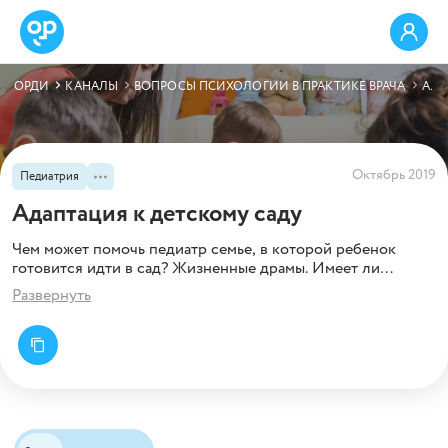
ОРДИ
КАНАЛЫ
ВОПРОСЫ ПСИХОЛОГИИ В ПРАКТИКЕ ВРАЧА
АДАПТАЦИЯ К ДЕТСКОМУ САДУ
Октябрь 2019
Педиатрия
Адаптация к детскому саду
Чем может помочь педиатр семье, в которой ребенок
готовится идти в сад? Жизненные драмы. Имеет ли
значение то, как встретились с детским садом родители?
Развернуть
Практические советы, методики и простые шаги
для мягкой адаптации к детскому саду.