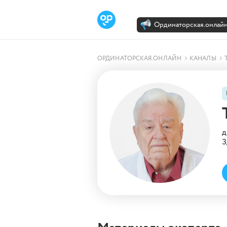
Ординаторская.онлай
Лента
Каналы
Об Орди
ОРДИНАТОРСКАЯ.ОНЛАЙН
КАНАЛЫ
д
З