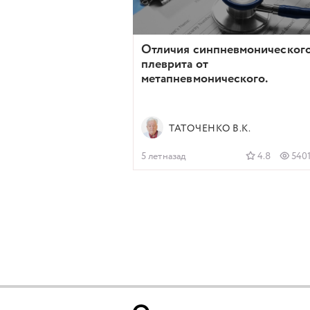
Отличия синпневмоническог
плеврита от
метапневмонического.
ТАТОЧЕНКО В.К.
5 летназад
4.8
540