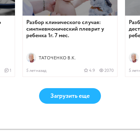
о
Разбор клинического случая:
Разб
синпневмонический плеврит у
дест
ребенка 1г. 7 мес.
ребе
ТАТОЧЕНКО В.К.
1
1
5 летназад
4.9
2070
5 лет
Загрузить еще