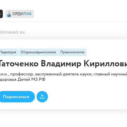
н
ОРДИ
ЛАБ
наторской.онлайн
ТАТОЧЕНКО В.К.
Педиатрия
Оториноларингология
Пульмонология
Таточенко Владимир Кириллов
.м.н., профессор, заслуженный деятель науки, главный нау
доровья Детей МЗ РФ