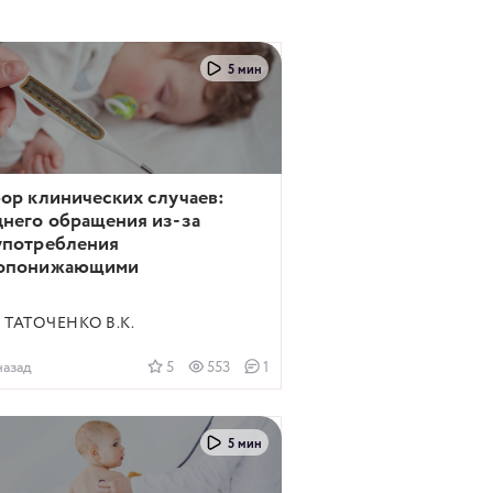
5 мин
ор клинических случаев:
днего обращения из-за
употребления
опонижающими
ТАТОЧЕНКО В.К.
назад
5
553
1
5 мин