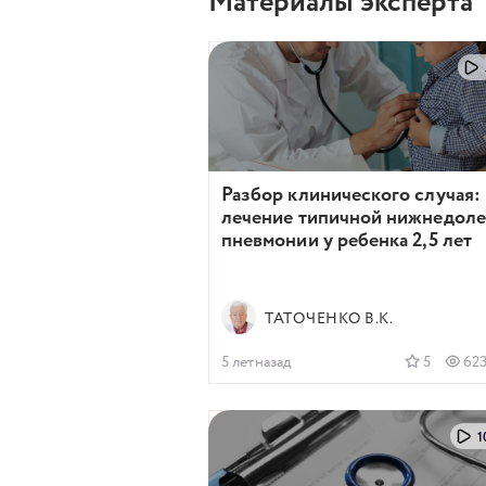
Материалы эксперта
Разбор клинического случая:
лечение типичной нижнедол
пневмонии у ребенка 2,5 лет
ТАТОЧЕНКО В.К.
5 летназад
5
62
1