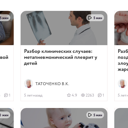
5 мин
5 мин
Разбор клинических случаев:
Разб
евой
метапневмонический плеврит у
поз
детей
зло
жар
ТАТОЧЕНКО В.К.
3
1
5 летназад
4.9
2263
1
5 лет
0 мин
5 мин